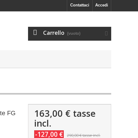
Contattaci
Accedi
Carrello
(vuoto)
163,00 €
tasse
ite FG
incl.
-127,00 €
290,00 €
tasse incl.