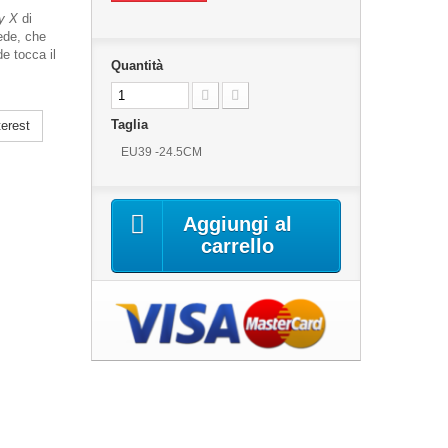
ly X
di
ede, che
e tocca il
Quantità
Taglia
erest
EU39 -24.5CM
Aggiungi al
carrello