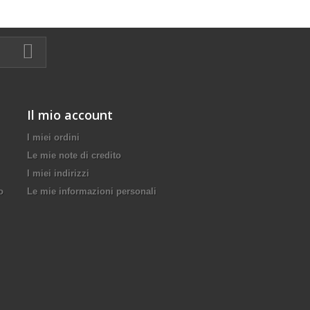
Il mio account
I miei ordini
Le mie note di credito
I miei indirizzi
o
Le mie informazioni personali