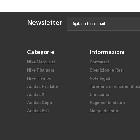
Newsletter
Categorie
Informazioni
Nike Mercurial
Contattaci
Nike Phantom
Spedizioni e Resi
Nike Tiempo
Note legali
Adidas Predator
Termini e condizioni d'us
Adidas X
Chi siamo
Adidas Copa
Pagamento sicuro
Adidas F50
Mappa del sito