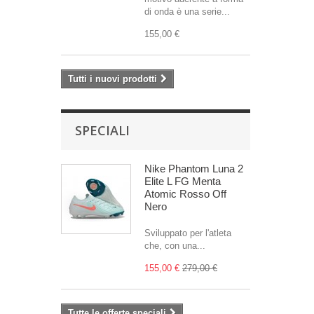
di onda è una serie...
155,00 €
Tutti i nuovi prodotti
SPECIALI
Nike Phantom Luna 2
Elite L FG Menta
Atomic Rosso Off
Nero
Sviluppato per l'atleta
che, con una...
155,00 €
279,00 €
Tutte le offerte speciali