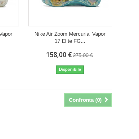
 Vapor
Nike Air Zoom Mercurial Vapor
17 Elite FG...
158,00 €
275,00 €
Disponibile
Confronta (
0
)