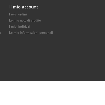
Il mio account
I miei ordini
Le mie note di credito
I miei indirizzi
o
Le mie informazioni personali