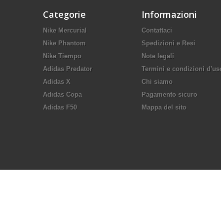
Categorie
Informazioni
Nike Mercurial
Contattaci
Nike Phantom
Spedizioni e Resi
Nike Tiempo
Note legali
Adidas Predator
Termini e condizioni d'us
Adidas X
Chi siamo
Adidas Copa
Pagamento sicuro
Adidas F50
Mappa del sito